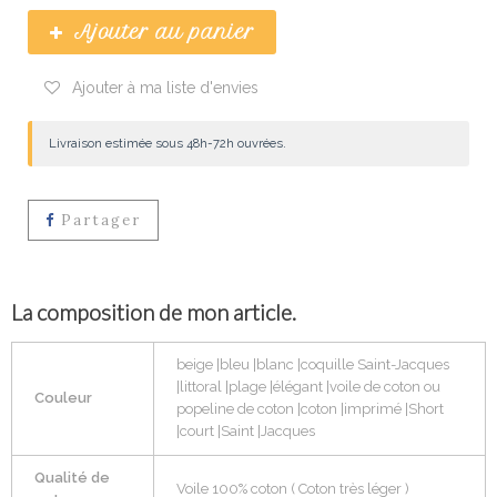
Ajouter au panier
Ajouter à ma liste d'envies
Livraison estimée sous 48h-72h ouvrées.
Partager
La composition de mon article.
beige |bleu |blanc |coquille Saint-Jacques
|littoral |plage |élégant |voile de coton ou
Couleur
popeline de coton |coton |imprimé |Short
|court |Saint |Jacques
Qualité de
Voile 100% coton ( Coton très léger )