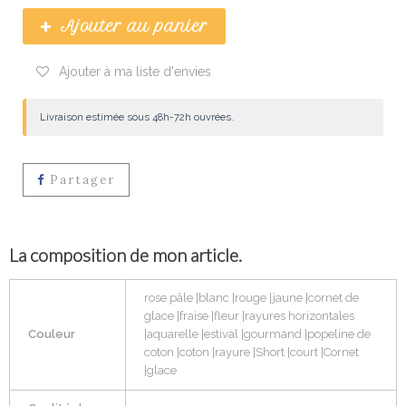
Ajouter au panier
Ajouter à ma liste d'envies
Livraison estimée sous 48h-72h ouvrées.
Partager
La composition de mon article.
rose pâle |blanc |rouge |jaune |cornet de
glace |fraise |fleur |rayures horizontales
Couleur
|aquarelle |estival |gourmand |popeline de
coton |coton |rayure |Short |court |Cornet
|glace