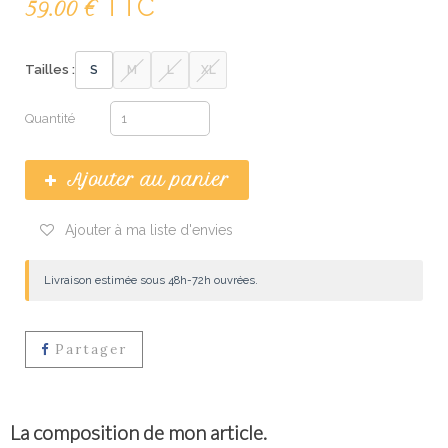
TTC
59.00 €
Tailles :
S
M
L
XL
Quantité
Ajouter au panier
Ajouter à ma liste d'envies
Livraison estimée sous 48h-72h ouvrées.
Partager
La composition de mon article.