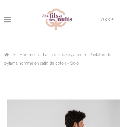
0.00 €
Homme
Pantalons de pyjama
Pantalon de
pyjama homme en satin de coton - Saxo