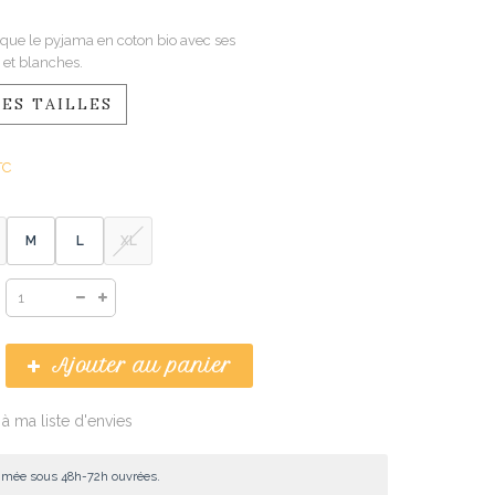
sique le pyjama en coton bio avec ses
 et blanches.
ES TAILLES
TC
M
L
XL
Ajouter au panier
 à ma liste d'envies
timée sous 48h-72h ouvrées.