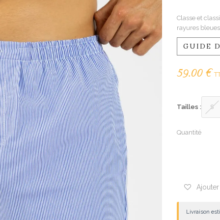
Classe et clas
rayures bleues
GUIDE D
59.00 €
T
Tailles :
S
Quantité
Ajouter
Livraison es