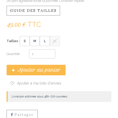
un port agréable toute la journée. Livraison rapide.
GUIDE DES TAILLES
TTC
49.00 €
Tailles :
S
M
L
XL
Quantité
Ajouter au panier
Ajouter à ma liste d'envies
Livraison estimée sous 48h-72h ouvrées.
Partager