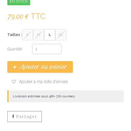
EN STOCK
TTC
79.00 €
Tailles :
S
M
L
XL
Quantité
Ajouter au panier
Ajouter à ma liste d'envies
Livraison estimée sous 48h-72h ouvrées.
Partager