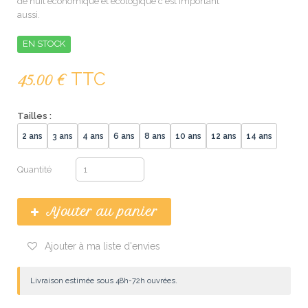
de nuit économique et écologique c'est important
aussi.
EN STOCK
TTC
45.00 €
Tailles :
2 ans
3 ans
4 ans
6 ans
8 ans
10 ans
12 ans
14 ans
Quantité
Ajouter au panier
Ajouter à ma liste d'envies
Livraison estimée sous 48h-72h ouvrées.