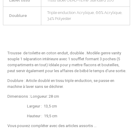
Label tissu
Tissu label OEKO-TEX® Standard 100
Triple enduction Acrylique, 66% Acrylique,
Doublure
34% Polyester
Trousse de toilette en coton enduit, doublée . Modèle genre vanity
souple 1 séparation intérieure avec 1 soufflet formant 3 poches (5
compartiments en tout) Idéale pour y mettre flacons et bouteilles,
peut servir également pour les affaires de bébé le temps d'une sortie.
Doublure : Article doublé en tissu triple enduction, se passe en
machine à laver sans se déchirer.
Dimensions : Longueur: 28 cm
Largeur : 13,5 cm
Hauteur : 19,5 cm
Vous pouvez compléter avec des articles assortis ...